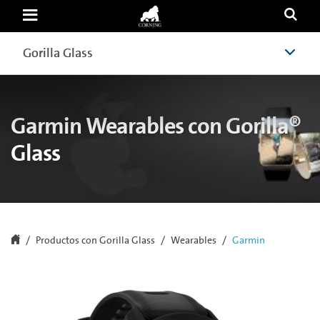
Cover
Glass
for
Energizer
Gorilla Glass
Gorilla Glass
|
Corning
Gorilla
Glass
Garmin Wearables con Gorilla®
Glass
Productos con Gorilla Glass
Wearables
Garmin