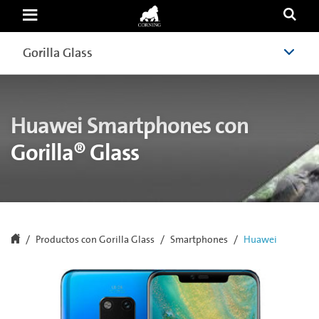
Cover
Glass
for
Huawei
Gorilla Glass
Gorilla Glass
|
Corning
Gorilla
Glass
Huawei Smartphones con
Gorilla® Glass
Productos con Gorilla Glass
Smartphones
Huawei