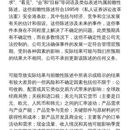
求”、“看见”、“会”和“目标”等词语及类似表述均属前瞻性
陈述。这些前瞻性陈述符合1995年《私人证券诉讼改革
法案》安全港条款，其中包括与经济、竞争和立法发展
有关的估计和假设。这些陈述涉及未来的事件，这些事
件本身在不同程度上解决了不确定的问题。此类预期具
有不确定性，而在多数情况下，这些不确定性是公司无
法控制的。公司无法确保事件的发展一定符合管理层预
期。受到各种因素的影响，实际结果可能与我们所预期
的结果大不相同。公司不承担更新该陈述的任何义务。
可能导致实际结果与前瞻性陈述中所表示或暗示的结果
有较大差异的一些风险和不确定因素包括但不限于：公
司收购、配置或其它类似交易方式带来的影响；全球政
经商局势；关税和进口税；美元与其它货币（主要是日
元、欧元、人民币和韩元）之间的汇率波动；产品需求
与产业产能；产品竞争与竞价；关键部件与原材料的可
获得性和成本；新产品开发及商业化；主要客户的订单
活动和需求；现金流量、收入情况和其他可能影响季度