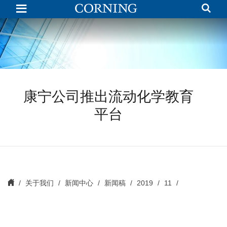
康
宁
公
司
推
出
流
动
化
学
教
康宁公司推出流动化学教育
育
平
台
平台
关于我们
新闻中心
新闻稿
2019
11