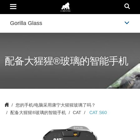
CAT
S60
|
CAT
|
Gorilla Glass
Gorilla Glass
C
康
宁
®
大
猩
猩
配备大猩猩®玻璃的智能手机
®
玻
璃
您的手机/电脑采用康宁大猩猩玻璃了吗？
配备大猩猩®玻璃的智能手机
CAT
CAT S60