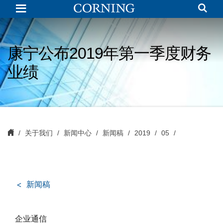
Corning
Reports
Strong
First-
Quarter
2019
康宁公布2019年第一季度财务
Financial
Results
业绩
and
Continued
Progress
on
Strategy
and
Capital
Allocation
Framework
关于我们
新闻中心
新闻稿
2019
05
新闻稿
企业通信