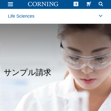
サ
ン
プ
ル
Life Sciences
リ
ク
エ
ス
ト
フ
ォ
ー
ム
|
Corning
サンプル請求