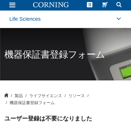
機
器
保
証
Life Sciences
書
登
録
フ
ォ
ー
ム
機器保証書登録フォーム
製品
ライフサイエンス
リソース
機器保証書登録フォーム
ユーザー登録は不要になりました