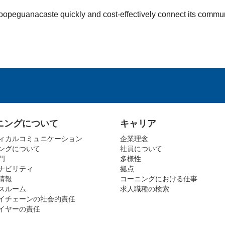
oopeguanacaste quickly and cost-effectively connect its commun
ニングについて
キャリア
ィカルコミュニケーション
企業理念
ングについて
社員について
門
多様性
ナビリティ
拠点
情報
コーニングにおける仕事
スルーム
求人職種の検索
イチェーンの社会的責任
イヤーの責任