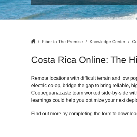
Fiber to The Premise
Knowledge Center
Co
Costa Rica Online: The Hi
Remote locations with difficult terrain and low p
electric co-op, bridge the gap to bring reliable, 
Coopeguanacaste team worked side-by-side with o
learnings could help you optimize your next dep
Find out more by completing the form to downloa