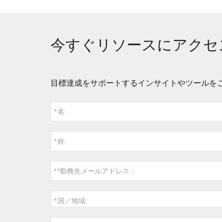
今すぐリソースにアクセ
目標達成をサポートするインサイトやツールを
*
名:
*
姓:
*
*勤務先メールアドレス：
*
国／地域: