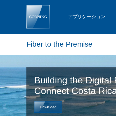
Coopeguanacaste
and
its
Mission
アプリケーション
to
Connect
Costa
Rica
with
High
Fiber to the Premise
Speed
Internet
|
Corning
Building the Digita
Connect Costa Ric
Download